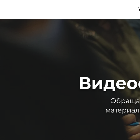
a
gency
Видео
Обращая
материал