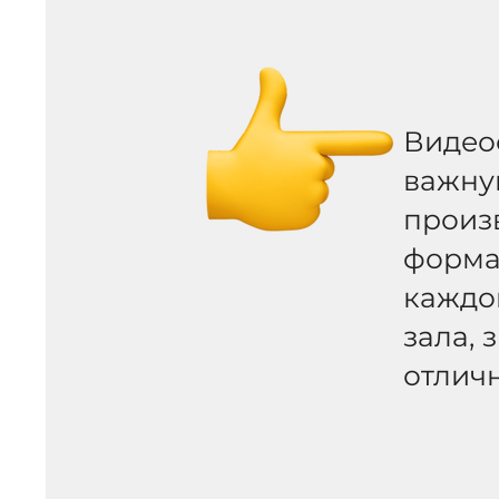
Видео
важну
произ
форма
каждо
зала, 
отлич