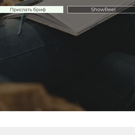
Прислать бриф
ShowReel