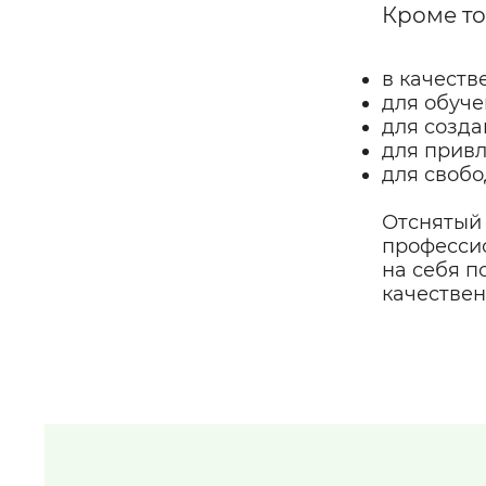
Кроме то
в качеств
для обуче
для созда
для привл
для свобо
Отснятый 
профессио
на себя п
качествен