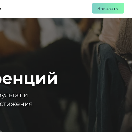
Заказать
р
ренций
ультат и
остижения