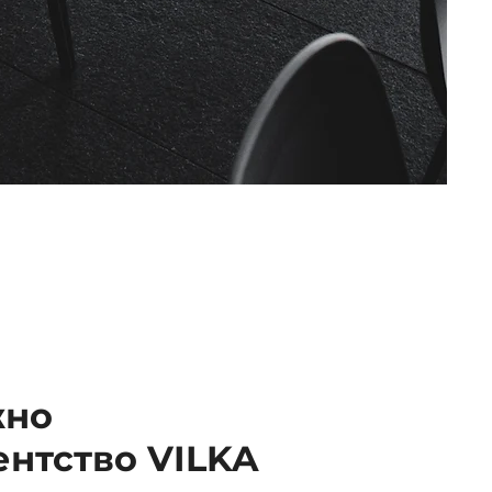
жно
ентство VILKA