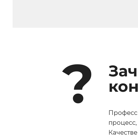
?
За
ко
Професс
процесс,
Качестве