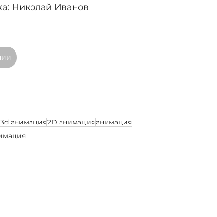
а: Николай Иванов
нии
3d анимация
2D анимация
анимация
имация