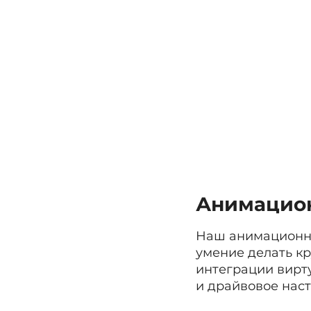
Анимацион
Наш анимационны
умение делать к
интеграции вирту
и драйвовое наст