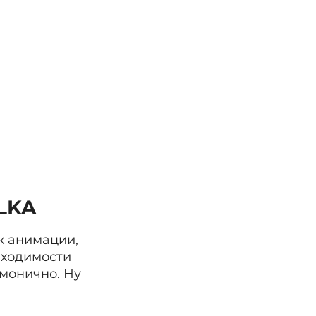
LKA
 анимации, 
бходимости 
монично. Ну 