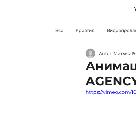
Всё
Креатив
Видеопрода
a
gency
Антон Митько
19
Блог о продакшене
Диза
Анимац
AGENC
https://vimeo.com/