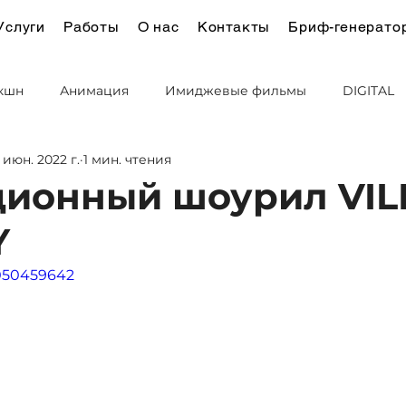
Услуги
Работы
О нас
Контакты
Бриф-генерато
кшн
Анимация
Имиджевые фильмы
DIGITAL
 июн. 2022 г.
1 мин. чтения
йн и Брендинг
ионный шоурил VIL
Y
1050459642