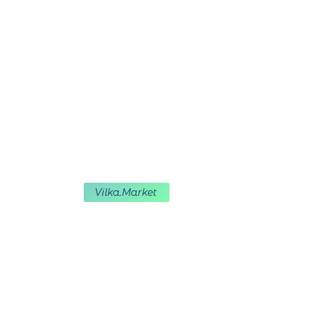
Съемка рекламных роликов
для приложения Vizbl
Разработка 2D|3D анимации
Корпоративные фильмы
Об агентстве
Контакты
Портфолио
Вакансии
Creatozium
Маркетплейс для
Vilka.Мarket
продакшенов и CG студий