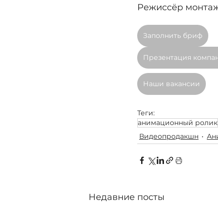
Режиссёр монтаж
Заполнить бриф
Презентация компа
Наши вакансии
Теги:
анимационный ролик
Видеопродакшн
Ан
Недавние посты