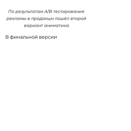
По результатам A/B тестирования 
рекламы в продакшн пошёл второй 
вариант аниматика.
В финальной версии 
видеоролика три героя — мама, 
ребёнок и отец — испытывают 
знакомые зрителю моменты 
усталости в повседневной 
жизни. Это вызывает 
эмоциональный отклик у 
широкой аудитории.
Загорающаяся лампочка 
символизирует возвращение 
сил и ясности мышления. Без 
A/B тестирования рекламы эта 
глубокая идея могла бы быть не 