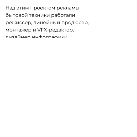
Над этим проектом рекламы 
бытовой техники работали 
режиссёр, линейный продюсер, 
монтажёр и VFX-редактор, 
дизайнер инфографики, 
колорист и саунд-дизайнер 
продакшн агентства VILKA 
Agency. Каждый внёс свой опыт 
и мастерство, чтобы шаг за 
шагом воплотить бриф HAIER в 
идеальные видео и фото 
бытовой техники для рекламы.
https://vimeo.com/1117739286