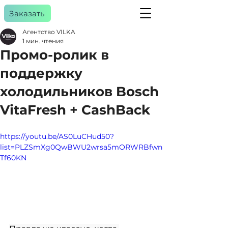
Заказать
Агентство VILKA
1 мин. чтения
Промо-ролик в
a
gency
поддержку
холодильников Bosch
VitaFresh + CashBack
https://youtu.be/AS0LuCHud50?
list=PLZSmXg0QwBWU2wrsa5mORWRBfwn
Tf60KN