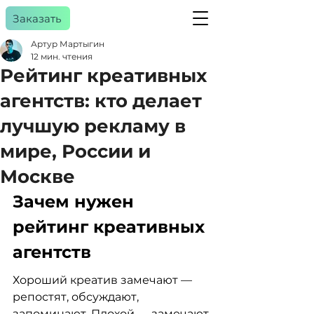
Заказать
Артур Мартыгин
12 мин. чтения
Рейтинг креативных
a
gency
агентств: кто делает
лучшую рекламу в
мире, России и
Москве
Зачем нужен 
рейтинг креативных 
агентств
Хороший креатив замечают — 
репостят, обсуждают, 
запоминают. Плохой — замечают 