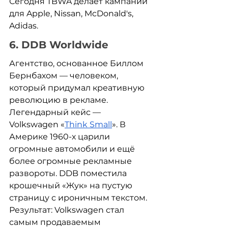
Сегодня TBWA делает кампании 
для Apple, Nissan, McDonald's, 
Adidas.
6. DDB Worldwide
Агентство, основанное Биллом 
Бернбахом — человеком, 
который придумал креативную 
революцию в рекламе. 
Легендарный кейс — 
Volkswagen «
Think Small
». В 
Америке 1960-х царили 
огромные автомобили и ещё 
более огромные рекламные 
развороты. DDB поместила 
крошечный «Жук» на пустую 
страницу с ироничным текстом. 
Результат: Volkswagen стал 
самым продаваемым 