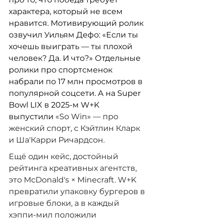
характера, который не всем 
нравится. Мотивирующий ролик 
озвучил Уильям Дефо: «Если ты 
хочешь выиграть — ты плохой 
человек? Да. И что?» Отдельные 
ролики про спортсменок 
набрали по 17 млн просмотров в 
популярной соцсети. А на Super 
Bowl LIX в 2025-м W+K 
выпустили 
«So Win» — про 
женский спорт, с Кэйтлин Кларк 
и Ша'Карри Ричардсон. 
Ещё один кейс, достойный 
рейтинга креативных агентств, 
это
 McDonald's × Minecraft. W+K 
превратили упаковку бургеров в 
игровые блоки, а в каждый 
хэппи-мил положили 