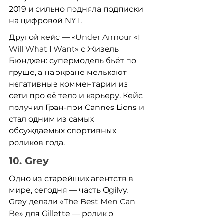
2019 и сильно подняла подписки 
на цифровой NYT.
Другой кейс — «
Under Armour «I 
Will What I Want
» с Жизель 
Бюндхен: супермодель бьёт по 
груше, а на экране мелькают 
негативные комментарии из 
сети про её тело и карьеру. Кейс 
получил Гран-при Cannes Lions и 
стал одним из самых 
обсуждаемых спортивных 
роликов года.
10. Grey
Одно из старейших агентств в 
мире, сегодня — часть Ogilvy. 
Grey делали «
The Best Men Can 
Be» 
для Gillette — ролик о 