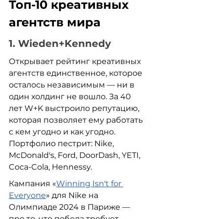
Топ-10 креативных 
агентств мира
1. Wieden+Kennedy
Открывает 
рейтинг креативных 
агентств 
единственное, которое 
осталось независимым — ни в 
один холдинг не вошло. За 40 
лет W+K выстроило репутацию, 
которая позволяет ему работать 
с кем угодно и как угодно. 
Портфолио пестрит: Nike, 
McDonald's, Ford, DoorDash, YETI, 
Coca-Cola, Hennessy.
Кампания «
Winning Isn't for 
Everyone
» для Nike на 
Олимпиаде 2024 в Париже — 
про то, что победа требует 