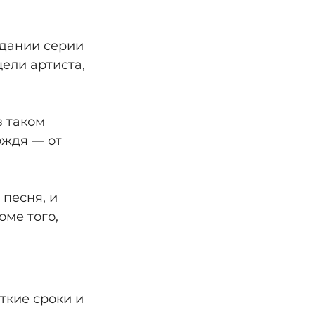
дании серии 
ели артиста, 
 таком 
ждя — от 
песня, и 
ме того, 
кие сроки и 