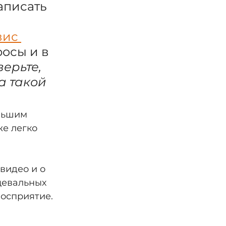
аписать 
 
ис 
осы и в 
ерьте, 
 такой 
льшим 
е легко 
видео и о 
цевальных 
восприятие.