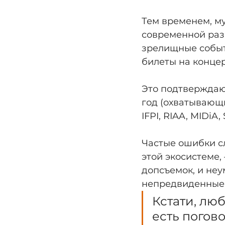
Тем временем, м
современной раз
зрелищные событи
билеты на концер
Это подтверждаю
год (охватывающи
IFPI, RIAA, MIDiA, S
Частые ошибки сл
этой экосистеме,
допсъемок, и неу
непредвиденные 
Кстати, люб
есть погово