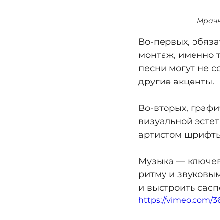
Мрачн
Во-первых, обяза
монтаж, именно т
песни могут не с
другие акценты.
Во-вторых, граф
визуальной эстет
артистом шрифты
Музыка — ключев
ритму и звуковым
и выстроить сасп
https://vimeo.com/