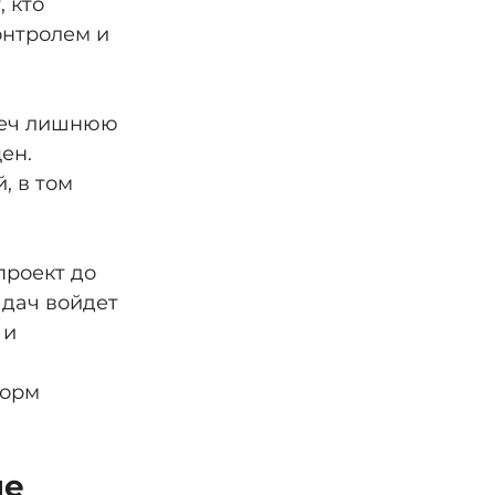
 кто 
нтролем и 
леч лишнюю 
ен. 
 в том 
роект до 
адач войдет 
и 
 
орм 
е 