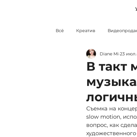
Всё
Креатив
Видеопрода
a
gency
Diane Mi
23 июл.
Блог о продакшене
Диза
В такт 
музыка
логичн
Съемка на концер
slow motion, исп
вопрос, как сдел
художественного