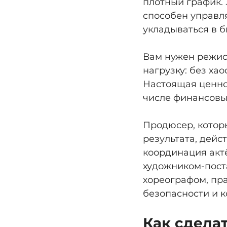
плотный график. З
способен управл
укладываться в 
Вам нужен режис
нагрузку: без ха
Настоящая ценнос
числе финансовы
Продюсер, котор
результата, дейс
координация акт
художником-пост
хореографом, пр
безопасности и к
Как сдела