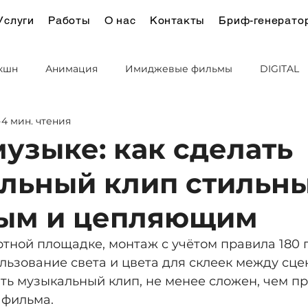
Услуги
Работы
О нас
Контакты
Бриф-генерато
кшн
Анимация
Имиджевые фильмы
DIGITAL
4 мин. чтения
йн и Брендинг
музыке: как сделать
льный клип стильны
ым и цепляющим
тной площадке, монтаж с учётом правила 180 г
ользование света и цвета для склеек между сц
ать музыкальный клип, не менее сложен, чем п
 фильма.