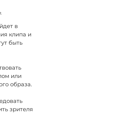
.
йдет в 
ия клипа и 
ут быть 
твовать 
лом или 
го образа.
едовать 
ть зрителя 