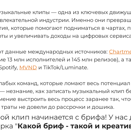
узыкальные клипы — одна из ключевых движущ
влекательной индустрии. Именно они превращ
я, которые помогают подниматься в чартах, п
ты и увеличивать доходы на цифровых сервиса
т данные международных источников: 
Chartme
е 13 млн исполнителей и 145 млн релизов), а т
potify, 
MVND
 и TikTok/Luminate.
абых команд, которые ломают весь потенциал 
 — незнание, как записать музыкальный клип бе
мение выстроить весь процесс заранее так, что
траты не довели до рассрочки и дошика.
ой клип начинается с брифа! У нас
рка "
Какой бриф - такой и креати