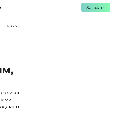
Заказать
р
Кино
м,
радусов, 
енами — 
родакшн 