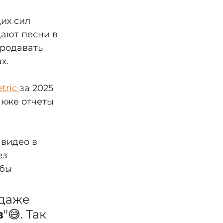
их сил 
ают песни в 
родавать 
х.
tric 
за 2025 
акже отчеты 
видео в 
з 
бы 
 даже 
в
"😅. Так 