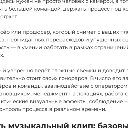
десь нужен не просто человек с камерой, а тот,
ять большой командой, держать процесс под ко
бюджет.
сёр или продюсер, который снимет с ваших п
оса, неожиданных перерасходов и упущенных сц
ть — в умении работать в рамках ограничений,
х.
ый уверенно ведёт сложные съёмки и доводит п
твительно стоит своих гонораров. В число его з
ёров и команды, взаимодействие с оператором 
ановщиком, менеджмент на локациях, работа с
актические визуальные эффекты, соблюдение н
онтроль процесса в реальном времени.
ть музыкальный клип: базовы