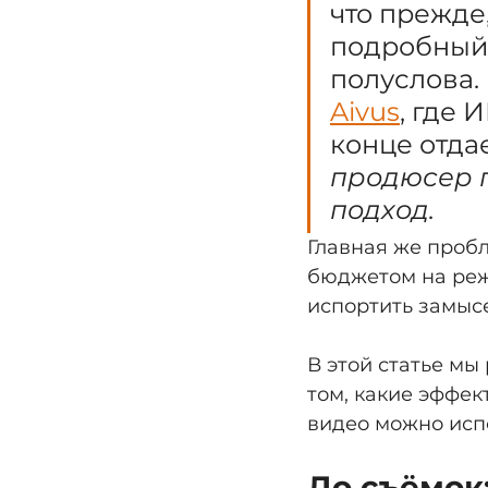
что прежде
подробный 
полуслова.
Aivus
, где 
конце отда
продюсер п
подход. 
Главная же пробл
бюджетом на реж
испортить замысе
В этой статье мы
том, какие эффе
видео можно испо
До съёмок: