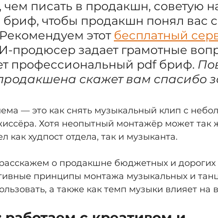
, чем писать в продакшн, советую н
бриф, чтобы продакшн понял вас с
 Рекомендуем этот 
бесплатный серв
ИИ-продюсер задает грамотные вопр
ет профессиональный pdf бриф. 
Пов
родакшена скажет вам спасибо за
ема — это как снять музыкальный клип с небо
иссёра. Хотя неопытный монтажёр может так ж
л как худпост отдела, так и музыканта.
 расскажем о продакшне бюджетных и дорогих 
ктивные принципы монтажа музыкальных и тан
льзовать, а также как темп музыки влияет на 
 работаем с креативом и 