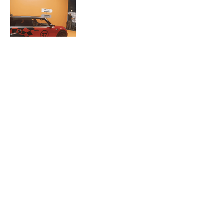
Основные услуги
Разработка креатива
Видеопродакшн
Съемка рекламных роликов
Разработка 2D|3D анимации
Корпоративные фильмы
Брендинг и Дизайн