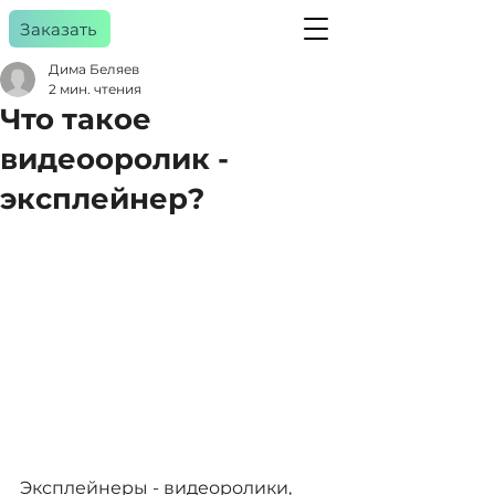
Заказать
Дима Беляев
2 мин. чтения
Что такое
a
gency
видеооролик -
эксплейнер?
Эксплейнеры - видеоролики, 