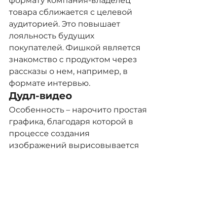
формату компания-владелец 
товара сближается с целевой 
аудиторией. Это повышает 
лояльность будущих 
покупателей. Фишкой является 
знакомство с продуктом через 
рассказы о нем, например, в 
формате интервью.
Дудл-видео
Особенность – нарочито простая 
графика, благодаря которой в 
процессе создания 
изображений вырисовывается 
сюжет ролика. Обычно 
сочетается такой с анимацией, 
но при этом совмещает в себе и 
прочие типы видео, например, 
инфографику
.
Заказать услугу разработки и 