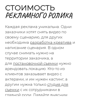
СТОИМОСТЬ
РЕКЛАМНОГО РОЛИКА
Каждая реклама уникальна. Одни
заказчики хотят снять видео по
своему сценарию, для других
необходима
разработка креатива
и
написание сценария. В одном
случае снимать нужно на
территории заказчика, а
для
постановочной съемки
нужно
арендовать локацию. Кто-то из
клиентов заказывает видео с
актерами, и им нужен кастинг, а
другим нужна только
студия для
съемки
с их сотрудниками в
главной роли. Давайте выясним,
как грамотно
заполнить бриф
,
чтобы вам посчитали адекватную
смету на продакшн.