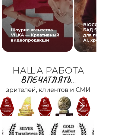
BIOCODEX: реклама
Шоурил агентства
БАД Symbiosis Alpha
VILKA — Креативный
для пищеварения с
видеопродакшн
AI, хромакеем и VFX
НАША РАБОТА
ВПЕЧАТЛЯТЬ
...
зрителей, клиентов и СМИ