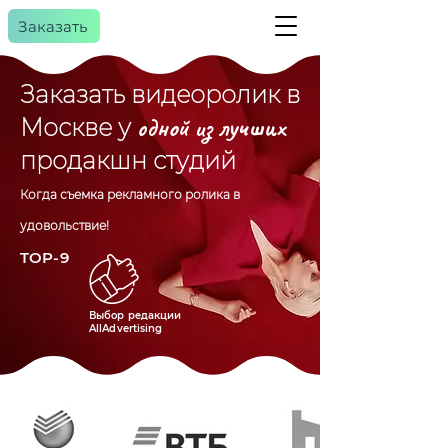
Заказать
Заказать видеоролик в
дной из лучших
Москве у
о
a
gency
продакшн студий
Когда съемка рекламного ролика в
удовольствие!
TOP-9
Выбор редакции
AllAdvertising