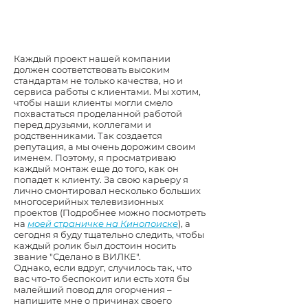
Каждый проект нашей компании
должен соответствовать высоким
стандартам не только качества, но и
сервиса работы с клиентами. Мы хотим,
чтобы наши клиенты могли смело
похвастаться проделанной работой
перед друзьями, коллегами и
родственниками. Так создается
репутация, а мы очень дорожим своим
именем. Поэтому, я просматриваю
каждый монтаж еще до того, как он
попадет к клиенту. За свою карьеру я
лично смонтировал несколько больших
многосерийных телевизионных
проектов (Подробнее можно посмотреть
на
моей страничке на Кинопоиске
), а
сегодня я буду тщательно следить, чтобы
каждый ролик был достоин носить
звание "Сделано в ВИЛКЕ".
Однако, если вдруг, случилось так, что
вас что-то беспокоит или есть хотя бы
малейший повод для огорчения –
напишите мне о причинах своего