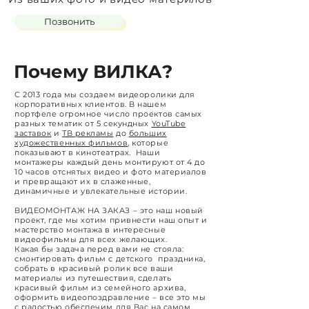
Позвонить
Почему ВИЛКА?
С 2013 года мы создаем видеоролики для
корпоративных клиентов. В нашем
портфеле огромное число проектов самых
разных тематик от 5 секундных
YouTube
заставок
и
ТВ рекламы
до
больших
художественных фильмов
, которые
показывают в кинотеатрах. Наши
монтажеры каждый день монтируют от 4 до
10 часов отснятых видео и фото материалов
и превращают их в слаженные,
динамичные и увлекательные истории.
ВИДЕОМОНТАЖ НА ЗАКАЗ – это наш новый
проект, где мы хотим привнести наш опыт и
мастерство монтажа в интересные
видеофильмы для всех желающих.
Какая бы задача перед вами не стояла:
смонтировать фильм с детского праздника,
собрать в красивый ролик все ваши
материалы из путешествия, сделать
красивый фильм из семейного архива,
оформить видеопоздравление – все это мы
с радостью обеспечим для Вас на самом